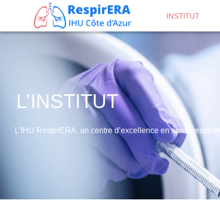
INSTITUT
L’INSTITUT
L’IHU RespirERA, un centre d’excellence en santé respirato