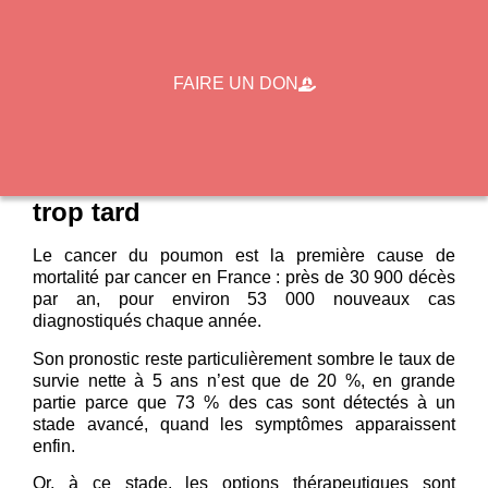
Programme « Impulsion » :
La référence nationale du
FAIRE UN DON
dépistage
Un cancer trop souvent détecté
trop tard
Le cancer du poumon est la première cause de
mortalité par cancer en France : près de 30 900 décès
par an, pour environ 53 000 nouveaux cas
diagnostiqués chaque année.
Son pronostic reste particulièrement sombre le taux de
survie nette à 5 ans n’est que de 20 %, en grande
partie parce que 73 % des cas sont détectés à un
stade avancé, quand les symptômes apparaissent
enfin.
Or, à ce stade, les options thérapeutiques sont