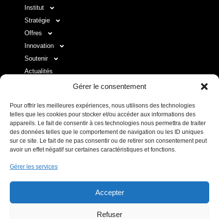
Institut
Stratégie
Offres
Innovation
Soutenir
Actualités
Contact
Gérer le consentement
Pour offrir les meilleures expériences, nous utilisons des technologies
telles que les cookies pour stocker et/ou accéder aux informations des
LISTE DES LIENS UTILES
appareils. Le fait de consentir à ces technologies nous permettra de traiter
des données telles que le comportement de navigation ou les ID uniques
sur ce site. Le fait de ne pas consentir ou de retirer son consentement peut
Mentions Légales
avoir un effet négatif sur certaines caractéristiques et fonctions.
Politique de confidentialité
Gérer les services
Espace donateur
Accepter
Refuser