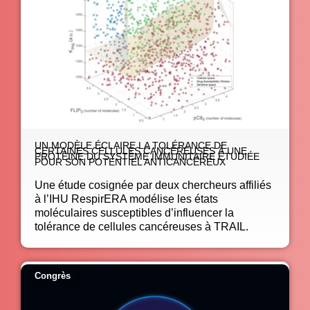
UN MODÈLE ÉCLAIRE LA TOLÉRANCE DE
CERTAINES CELLULES CANCÉREUSES À UNE
PROTÉINE DU SYSTÈME IMMUNITAIRE ÉTUDIÉE
POUR SON POTENTIEL ANTICANCÉREUX
Une étude cosignée par deux chercheurs affiliés
à l’IHU RespirERA modélise les états
moléculaires susceptibles d’influencer la
tolérance de cellules cancéreuses à TRAIL.
Congrès