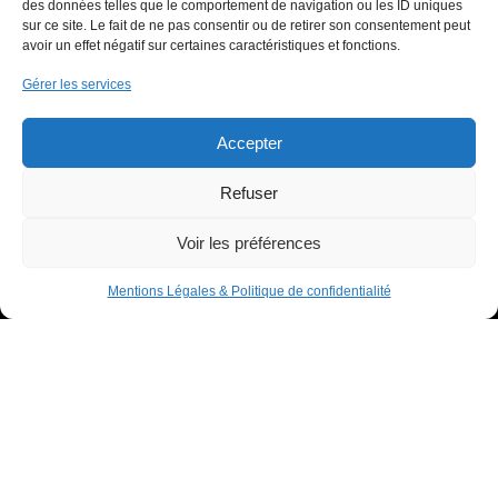
Stratégie
des données telles que le comportement de navigation ou les ID uniques
sur ce site. Le fait de ne pas consentir ou de retirer son consentement peut
Offres
avoir un effet négatif sur certaines caractéristiques et fonctions.
Innovation
Gérer les services
Soutenir
Actualités
Accepter
Contact
Refuser
LISTE DES LIENS UTILES
Voir les préférences
Mentions Légales
Mentions Légales & Politique de confidentialité
Politique de confidentialité
Espace donateur
IHU RespirERA
- 10/24 -